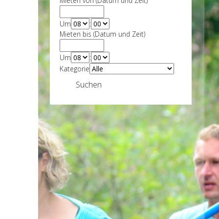
Mieten von (Datum und Zeit)
Um
:
Mieten bis (Datum und Zeit)
Um
:
Kategorie
Suchen