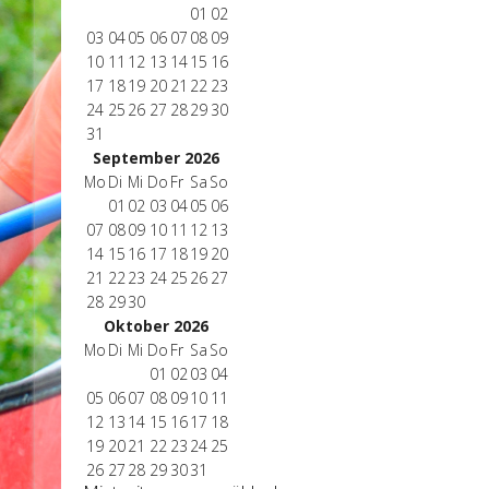
01
02
03
04
05
06
07
08
09
10
11
12
13
14
15
16
17
18
19
20
21
22
23
24
25
26
27
28
29
30
31
September 2026
Mo
Di
Mi
Do
Fr
Sa
So
01
02
03
04
05
06
07
08
09
10
11
12
13
14
15
16
17
18
19
20
21
22
23
24
25
26
27
28
29
30
Oktober 2026
Mo
Di
Mi
Do
Fr
Sa
So
01
02
03
04
05
06
07
08
09
10
11
12
13
14
15
16
17
18
19
20
21
22
23
24
25
26
27
28
29
30
31