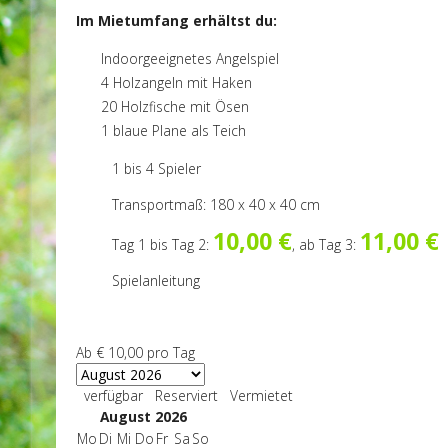
Im Mietumfang erhältst du:
Indoorgeeignetes Angelspiel
4 Holzangeln mit Haken
20 Holzfische mit Ösen
1 blaue Plane als Teich
1 bis 4 Spieler
Transportmaß: 180 x 40 x 40 cm
10,00 €
11,00 €
Tag 1 bis Tag 2:
, ab Tag 3:
Spielanleitung
Ab
€ 10,00
pro Tag
verfügbar
Reserviert
Vermietet
August 2026
Mo
Di
Mi
Do
Fr
Sa
So