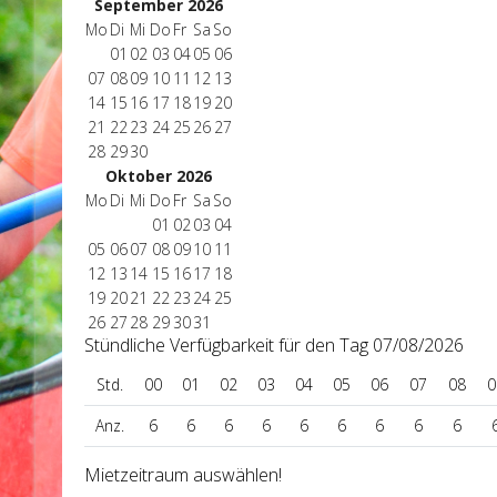
September 2026
Mo
Di
Mi
Do
Fr
Sa
So
01
02
03
04
05
06
07
08
09
10
11
12
13
14
15
16
17
18
19
20
21
22
23
24
25
26
27
28
29
30
Oktober 2026
Mo
Di
Mi
Do
Fr
Sa
So
01
02
03
04
05
06
07
08
09
10
11
12
13
14
15
16
17
18
19
20
21
22
23
24
25
26
27
28
29
30
31
Stündliche Verfügbarkeit für den Tag 07/08/2026
Std.
00
01
02
03
04
05
06
07
08
0
Anz.
6
6
6
6
6
6
6
6
6
Mietzeitraum auswählen!