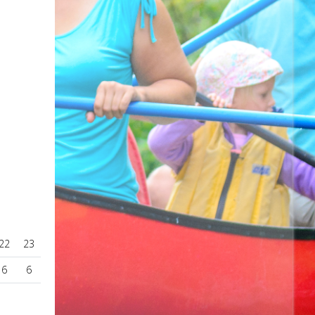
22
23
6
6