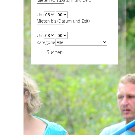
Mieten von (Datum und Zeit)
Um
:
Mieten bis (Datum und Zeit)
Um
:
Kategorie
Suchen