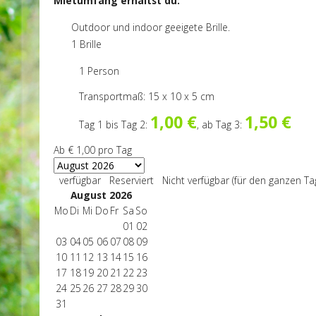
Mietumfang erhältst du:
Outdoor und indoor geeigete Brille.
1 Brille
1 Person
Transportmaß: 15 x 10 x 5 cm
1,00 €
1,50 €
Tag 1 bis Tag 2:
, ab Tag 3:
Ab
€ 1,00
pro Tag
verfügbar
Reserviert
Nicht verfügbar (für den ganzen Ta
August 2026
Mo
Di
Mi
Do
Fr
Sa
So
01
02
03
04
05
06
07
08
09
10
11
12
13
14
15
16
17
18
19
20
21
22
23
24
25
26
27
28
29
30
31