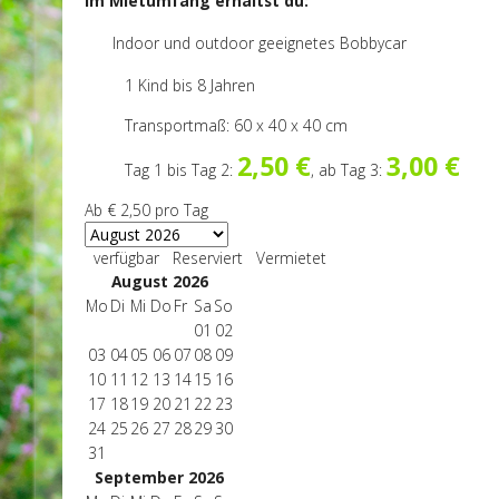
Im Mietumfang erhältst du:
Indoor und outdoor geeignetes Bobbycar
1 Kind bis 8 Jahren
Transportmaß: 60 x 40 x 40 cm
2,50 €
3,00 €
Tag 1 bis Tag 2:
, ab Tag 3:
Ab
€ 2,50
pro Tag
verfügbar
Reserviert
Vermietet
August 2026
Mo
Di
Mi
Do
Fr
Sa
So
01
02
03
04
05
06
07
08
09
10
11
12
13
14
15
16
17
18
19
20
21
22
23
24
25
26
27
28
29
30
31
September 2026