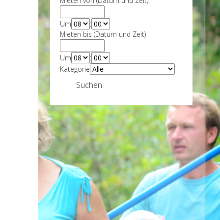
Mieten von (Datum und Zeit)
Um
:
Mieten bis (Datum und Zeit)
Um
:
Kategorie
Suchen