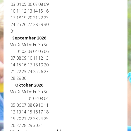
03
04
05
06
07
08
09
10
11
12
13
14
15
16
17
18
19
20
21
22
23
24
25
26
27
28
29
30
31
September 2026
Mo
Di
Mi
Do
Fr
Sa
So
01
02
03
04
05
06
07
08
09
10
11
12
13
14
15
16
17
18
19
20
21
22
23
24
25
26
27
28
29
30
Oktober 2026
Mo
Di
Mi
Do
Fr
Sa
So
01
02
03
04
05
06
07
08
09
10
11
12
13
14
15
16
17
18
19
20
21
22
23
24
25
26
27
28
29
30
31