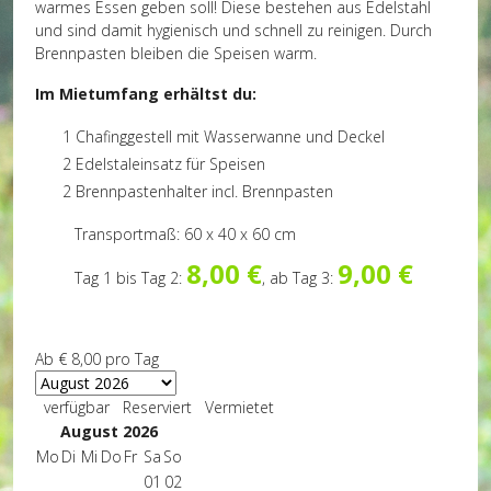
warmes Essen geben soll! Diese bestehen aus Edelstahl
und sind damit hygienisch und schnell zu reinigen. Durch
Brennpasten bleiben die Speisen warm.
Im Mietumfang erhältst du:
1 Chafinggestell mit Wasserwanne und Deckel
2 Edelstaleinsatz für Speisen
2 Brennpastenhalter incl. Brennpasten
Transportmaß: 60 x 40 x 60 cm
8,00 €
9,00 €
Tag 1 bis Tag 2:
, ab Tag 3:
Ab
€ 8,00
pro Tag
verfügbar
Reserviert
Vermietet
August 2026
Mo
Di
Mi
Do
Fr
Sa
So
01
02