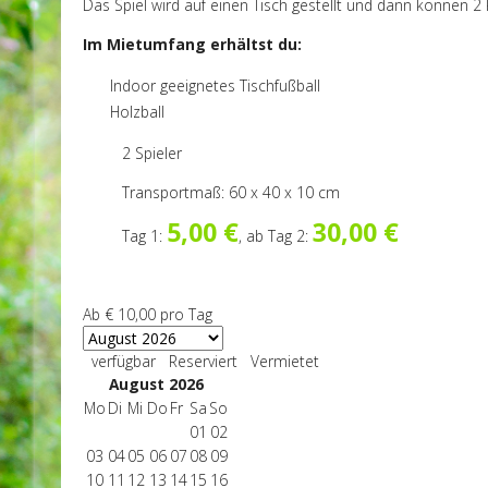
Das Spiel wird auf einen Tisch gestellt und dann können 
Im Mietumfang erhältst du:
Indoor geeignetes Tischfußball
Holzball
2 Spieler
Transportmaß: 60 x 40 x 10 cm
5,00 €
30,00 €
Tag 1:
, ab Tag 2:
Ab
€ 10,00
pro Tag
verfügbar
Reserviert
Vermietet
August 2026
Mo
Di
Mi
Do
Fr
Sa
So
01
02
03
04
05
06
07
08
09
10
11
12
13
14
15
16