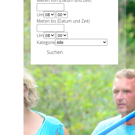
Mieten von (Datum und Zeit)
Um
:
Mieten bis (Datum und Zeit)
Um
:
Kategorie
Suchen