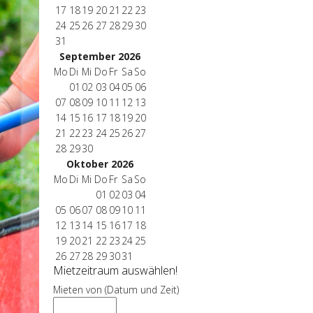
17
18
19
20
21
22
23
24
25
26
27
28
29
30
31
September 2026
Mo
Di
Mi
Do
Fr
Sa
So
01
02
03
04
05
06
07
08
09
10
11
12
13
14
15
16
17
18
19
20
21
22
23
24
25
26
27
28
29
30
Oktober 2026
Mo
Di
Mi
Do
Fr
Sa
So
01
02
03
04
05
06
07
08
09
10
11
12
13
14
15
16
17
18
19
20
21
22
23
24
25
26
27
28
29
30
31
Mietzeitraum auswählen!
Mieten von (Datum und Zeit)