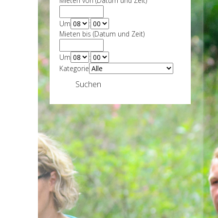
Mieten von (Datum und Zeit)
Um
:
Mieten bis (Datum und Zeit)
Um
:
Kategorie
Suchen