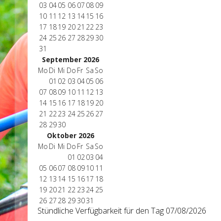
03
04
05
06
07
08
09
10
11
12
13
14
15
16
17
18
19
20
21
22
23
24
25
26
27
28
29
30
31
September 2026
Mo
Di
Mi
Do
Fr
Sa
So
01
02
03
04
05
06
07
08
09
10
11
12
13
14
15
16
17
18
19
20
21
22
23
24
25
26
27
28
29
30
Oktober 2026
Mo
Di
Mi
Do
Fr
Sa
So
01
02
03
04
05
06
07
08
09
10
11
12
13
14
15
16
17
18
19
20
21
22
23
24
25
26
27
28
29
30
31
Stündliche Verfügbarkeit für den Tag 07/08/2026