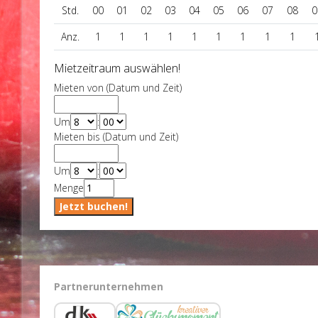
Std.
00
01
02
03
04
05
06
07
08
0
Anz.
1
1
1
1
1
1
1
1
1
Mietzeitraum auswählen!
Mieten von (Datum und Zeit)
Um
:
Mieten bis (Datum und Zeit)
Um
:
Menge
Partnerunternehmen