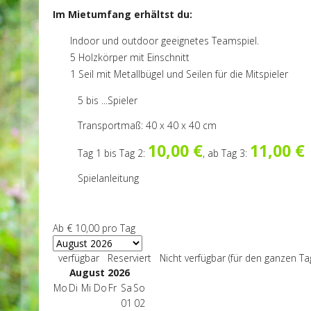
Im Mietumfang erhältst du:
Indoor und outdoor geeignetes Teamspiel.
5 Holzkörper mit Einschnitt
1 Seil mit Metallbügel und Seilen für die Mitspieler
5 bis ...Spieler
Transportmaß: 40 x 40 x 40 cm
10,00 €
11,00 €
Tag 1 bis Tag 2:
, ab Tag 3:
Spielanleitung
Ab
€ 10,00
pro Tag
verfügbar
Reserviert
Nicht verfügbar (für den ganzen Ta
August 2026
Mo
Di
Mi
Do
Fr
Sa
So
01
02