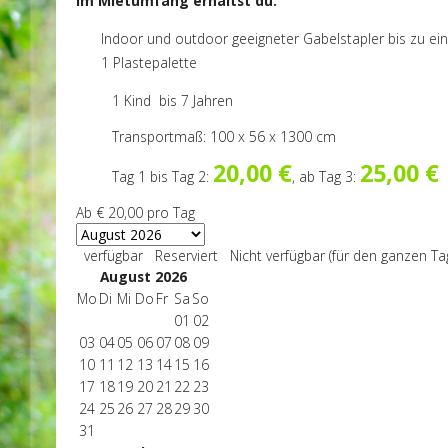
Im Mietumfang erhältst du:
Indoor und outdoor geeigneter Gabelstapler bis zu e
1 Plastepalette
1 Kind bis 7 Jahren
Transportmaß: 100 x 56 x 1300 cm
20,00 €
25,00 €
Tag 1 bis Tag 2:
, ab Tag 3:
Ab
€ 20,00
pro Tag
verfügbar
Reserviert
Nicht verfügbar (für den ganzen Ta
August 2026
Mo
Di
Mi
Do
Fr
Sa
So
01
02
03
04
05
06
07
08
09
10
11
12
13
14
15
16
17
18
19
20
21
22
23
24
25
26
27
28
29
30
31