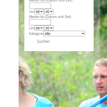
Mieten von (Datum und Zeit)
Um
:
Mieten bis (Datum und Zeit)
Um
:
Kategorie
Suchen