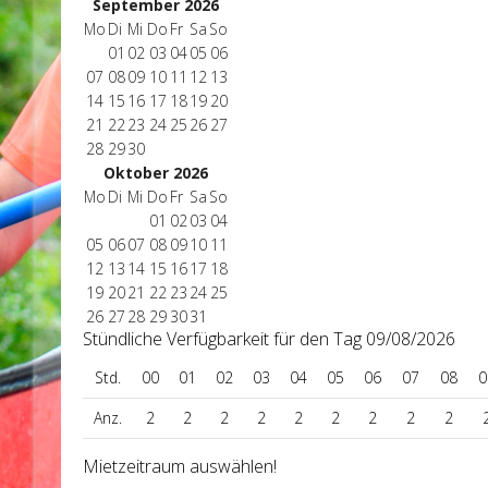
September 2026
Mo
Di
Mi
Do
Fr
Sa
So
01
02
03
04
05
06
07
08
09
10
11
12
13
14
15
16
17
18
19
20
21
22
23
24
25
26
27
28
29
30
Oktober 2026
Mo
Di
Mi
Do
Fr
Sa
So
01
02
03
04
05
06
07
08
09
10
11
12
13
14
15
16
17
18
19
20
21
22
23
24
25
26
27
28
29
30
31
Stündliche Verfügbarkeit für den Tag 09/08/2026
Std.
00
01
02
03
04
05
06
07
08
0
Anz.
2
2
2
2
2
2
2
2
2
Mietzeitraum auswählen!