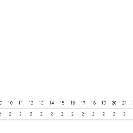
9
10
11
12
13
14
15
16
17
18
19
20
21
2
2
2
2
2
2
2
2
2
2
2
2
2