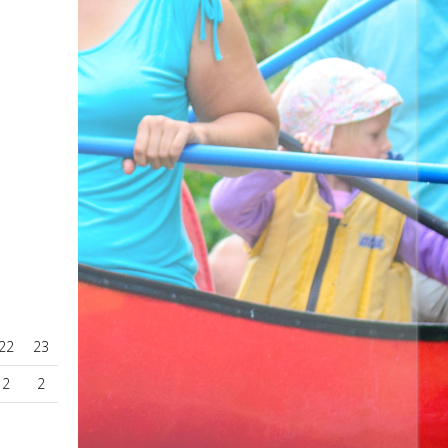
22
23
2
2