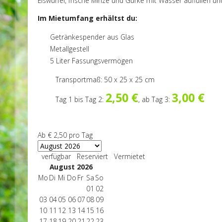
Eiswürfel, frische Minze und Gurke mit Wasser auffüllen un
Im Mietumfang erhältst du:
Getränkespender aus Glas
Metallgestell
5 Liter Fassungsvermögen
Transportmaß: 50 x 25 x 25 cm
2,50 €
3,00 €
Tag 1 bis Tag 2:
, ab Tag 3:
Ab
€ 2,50
pro Tag
verfügbar
Reserviert
Vermietet
August 2026
Mo
Di
Mi
Do
Fr
Sa
So
01
02
03
04
05
06
07
08
09
10
11
12
13
14
15
16
17
18
19
20
21
22
23