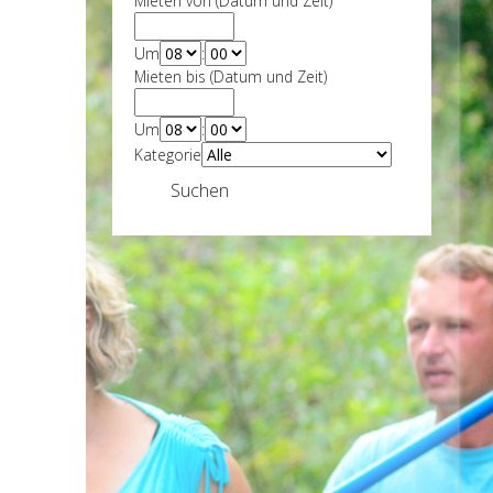
Mieten von (Datum und Zeit)
Um
:
Mieten bis (Datum und Zeit)
Um
:
Kategorie
Suchen