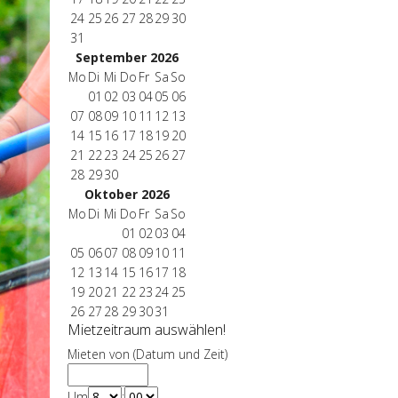
24
25
26
27
28
29
30
31
September 2026
Mo
Di
Mi
Do
Fr
Sa
So
01
02
03
04
05
06
07
08
09
10
11
12
13
14
15
16
17
18
19
20
21
22
23
24
25
26
27
28
29
30
Oktober 2026
Mo
Di
Mi
Do
Fr
Sa
So
01
02
03
04
05
06
07
08
09
10
11
12
13
14
15
16
17
18
19
20
21
22
23
24
25
26
27
28
29
30
31
Mietzeitraum auswählen!
Mieten von (Datum und Zeit)
Um
: