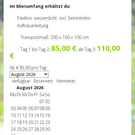
Im Mietumfang erhältst du:
Pavillon, wasserdicht incl. Seitenteilen
Aufbauanleitung
Transportmaß: 200 x 100 x 100 cm
85,00 €
110,00
Tag 1 bis Tag 2:
, ab Tag 3:
€
Ab
€ 85,00
pro Tag
verfügbar
Reserviert
Vermietet
August 2026
Mo
Di
Mi
Do
Fr
Sa
So
01
02
03
04
05
06
07
08
09
10
11
12
13
14
15
16
17
18
19
20
21
22
23
24
25
26
27
28
29
30