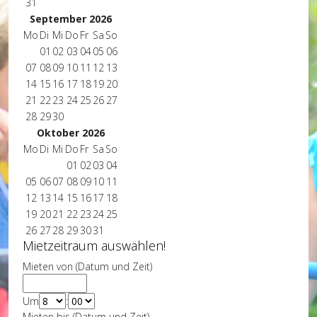
31
September 2026
Mo
Di
Mi
Do
Fr
Sa
So
01
02
03
04
05
06
07
08
09
10
11
12
13
14
15
16
17
18
19
20
21
22
23
24
25
26
27
28
29
30
Oktober 2026
Mo
Di
Mi
Do
Fr
Sa
So
01
02
03
04
05
06
07
08
09
10
11
12
13
14
15
16
17
18
19
20
21
22
23
24
25
26
27
28
29
30
31
Mietzeitraum auswählen!
Mieten von (Datum und Zeit)
Um
:
Mieten bis (Datum und Zeit)