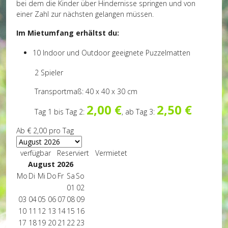
bei dem die Kinder über Hindernisse springen und von
einer Zahl zur nächsten gelangen müssen.
Im Mietumfang erhältst du:
10 Indoor und Outdoor geeignete Puzzelmatten
2 Spieler
Transportmaß: 40 x 40 x 30 cm
2,00 €
2,50 €
Tag 1 bis Tag 2:
, ab Tag 3:
Ab
€ 2,00
pro Tag
verfügbar
Reserviert
Vermietet
August 2026
Mo
Di
Mi
Do
Fr
Sa
So
01
02
03
04
05
06
07
08
09
10
11
12
13
14
15
16
17
18
19
20
21
22
23