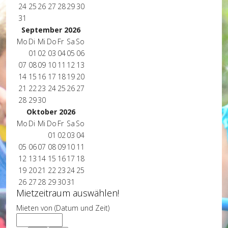
24
25
26
27
28
29
30
31
September 2026
Mo
Di
Mi
Do
Fr
Sa
So
01
02
03
04
05
06
07
08
09
10
11
12
13
14
15
16
17
18
19
20
21
22
23
24
25
26
27
28
29
30
Oktober 2026
Mo
Di
Mi
Do
Fr
Sa
So
01
02
03
04
05
06
07
08
09
10
11
12
13
14
15
16
17
18
19
20
21
22
23
24
25
26
27
28
29
30
31
Mietzeitraum auswählen!
Mieten von (Datum und Zeit)