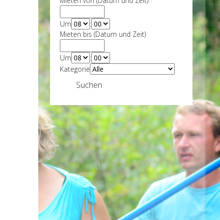
Mieten von (Datum und Zeit)
Um
:
Mieten bis (Datum und Zeit)
Um
:
Kategorie
Suchen