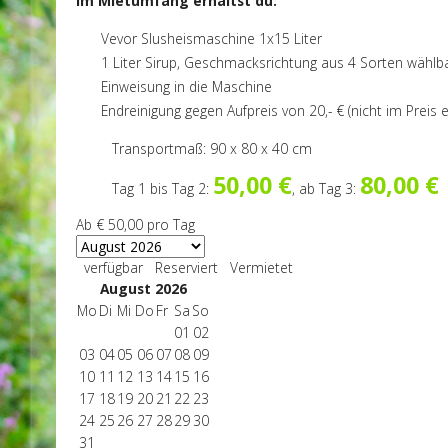
Im Mietumfang erhältst du:
Vevor Slusheismaschine 1x15 Liter
1 Liter Sirup, Geschmacksrichtung aus 4 Sorten wählb
Einweisung in die Maschine
Endreinigung gegen Aufpreis von 20,- € (nicht im Preis 
Transportmaß: 90 x 80 x 40 cm
50,00 €
80,00 €
Tag 1 bis Tag 2:
, ab Tag 3:
Ab
€ 50,00
pro Tag
verfügbar
Reserviert
Vermietet
August 2026
Mo
Di
Mi
Do
Fr
Sa
So
01
02
03
04
05
06
07
08
09
10
11
12
13
14
15
16
17
18
19
20
21
22
23
24
25
26
27
28
29
30
31