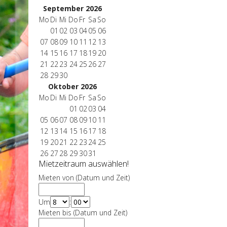
September 2026
Mo
Di
Mi
Do
Fr
Sa
So
01
02
03
04
05
06
07
08
09
10
11
12
13
14
15
16
17
18
19
20
21
22
23
24
25
26
27
28
29
30
Oktober 2026
Mo
Di
Mi
Do
Fr
Sa
So
01
02
03
04
05
06
07
08
09
10
11
12
13
14
15
16
17
18
19
20
21
22
23
24
25
26
27
28
29
30
31
Mietzeitraum auswählen!
Mieten von (Datum und Zeit)
Um
:
Mieten bis (Datum und Zeit)