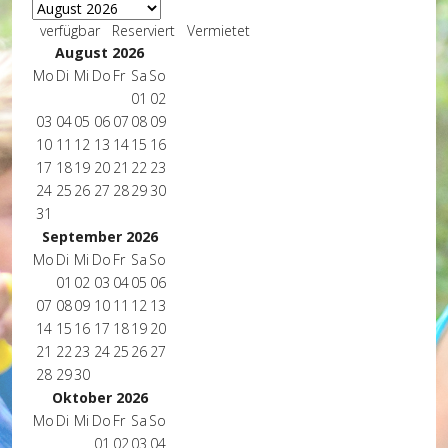
verfügbar
Reserviert
Vermietet
August 2026
Mo
Di
Mi
Do
Fr
Sa
So
01
02
03
04
05
06
07
08
09
10
11
12
13
14
15
16
17
18
19
20
21
22
23
24
25
26
27
28
29
30
31
September 2026
Mo
Di
Mi
Do
Fr
Sa
So
01
02
03
04
05
06
07
08
09
10
11
12
13
14
15
16
17
18
19
20
21
22
23
24
25
26
27
28
29
30
Oktober 2026
Mo
Di
Mi
Do
Fr
Sa
So
01
02
03
04