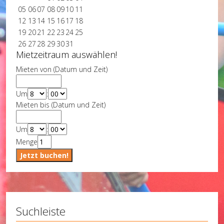
05
06
07
08
09
10
11
12
13
14
15
16
17
18
19
20
21
22
23
24
25
26
27
28
29
30
31
Mietzeitraum auswählen!
Mieten von (Datum und Zeit)
Um
:
Mieten bis (Datum und Zeit)
Um
:
Menge
Suchleiste