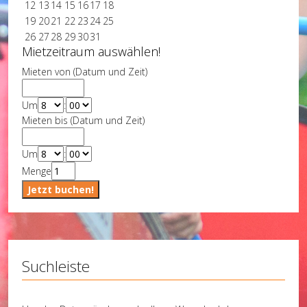
12
13
14
15
16
17
18
19
20
21
22
23
24
25
26
27
28
29
30
31
Mietzeitraum auswählen!
Mieten von (Datum und Zeit)
Um
:
Mieten bis (Datum und Zeit)
Um
:
Menge
Suchleiste