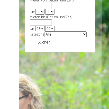
Mieten von (Datum und Zeit)
Um
:
Mieten bis (Datum und Zeit)
Um
:
Kategorie
Suchen