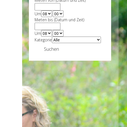
Mieten von (Datum und Zeit)
Um
:
Mieten bis (Datum und Zeit)
Um
:
Kategorie
Suchen